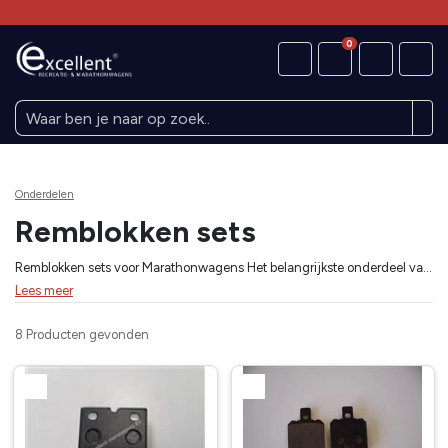
0
Onderdelen
Remblokken sets
Remblokken sets voor Marathonwagens Het belangrijkste onderdeel van je remsysteem zijn de remblokken. Onze Excellent remblokken sets zijn geselecteerd op een hoge wrijvingscoëfficiënt en minimale slijtage, zelfs onder modderige omstandigheden. Of je nu schijfremmen voor of achter hebt, met deze sets vertrouw je op een directe respons en een stille werking. Essentieel voor de veiligheid van je span in elke hindernis. Bekijk ons aanbod en kies voor kwaliteit die de koetsier ontzorgt.
Lees meer
8 Producten
gevonden