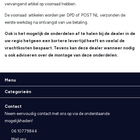
vervangend artikel op voorraad hebben.
De voorraad artikelen worden per DPD of POST NL verzonden de
eerste werkdag na ontvangst van uw betaling.
Ook is het mogelijk de onderdelen af te halen bij de dealer in de
uw regio hetgeen een kortere levertijd heeft en veelal de
vrachtkosten bespaart. Tevens kan deze dealer wanneer nodig
u ook adviseren over de montage van deze onderdelen.
Menu
Categorieën
Contact
Neem eenvoudig contact met ons op via de onderstaande
mogelijkheden!
06 10779844
Mail ons