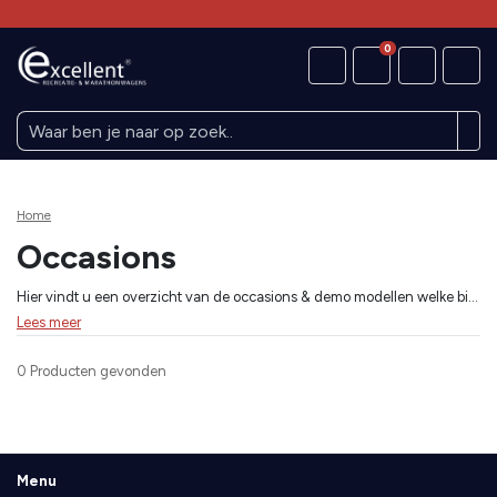
0
Home
Occasions
Hier vindt u een overzicht van de occasions & demo modellen welke bij de Excellent dealers op voorraad staan, indien een van de aangeboden wagens uw belangstelling heeft kunt u direkt contact opnemen met de betreffende dealer. Ondanks wij dit onderdeel van de site dagelijks bij werken kan het voorkomen dat de occasion welke uw belangstelling heeft reeds verkocht is. Daarom adviseren wij u om teleurstellingen te voorkomen contact op te nemen met de betreffende dealer of deze nog niet verkocht is alvorens u de dealer gaat bezoeken. Indien tussen het aanbod geen passende wagen voor u staat kunt u ook contact opnemen met een van de dealers en informeer of er nog een voor u passende occasion binnenkomt.
Lees meer
0 Producten
gevonden
Menu