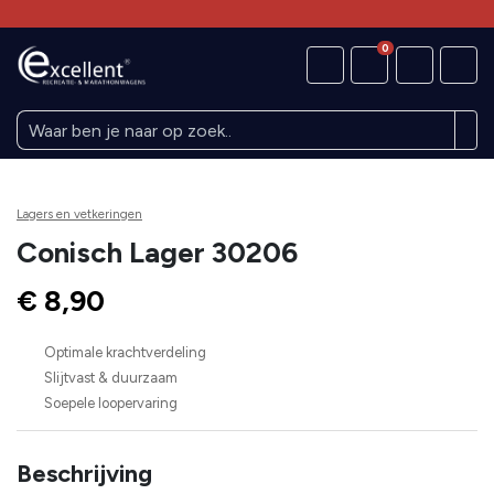
0
Lagers en vetkeringen
Conisch Lager 30206
€ 8,90
Optimale krachtverdeling
Slijtvast & duurzaam
Soepele loopervaring
Beschrijving