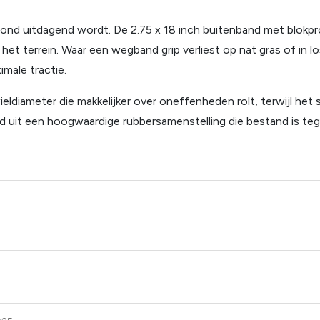
rgrond uitdagend wordt. De 2.75 x 18 inch buitenband met blok
et terrein. Waar een wegband grip verliest op nat gras of in l
male tractie.
ldiameter die makkelijker over oneffenheden rolt, terwijl het s
d uit een hoogwaardige rubbersamenstelling die bestand is teg