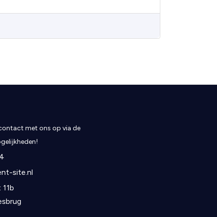
ontact met ons op via de
elijkheden!
4
nt-site.nl
 11b
esbrug