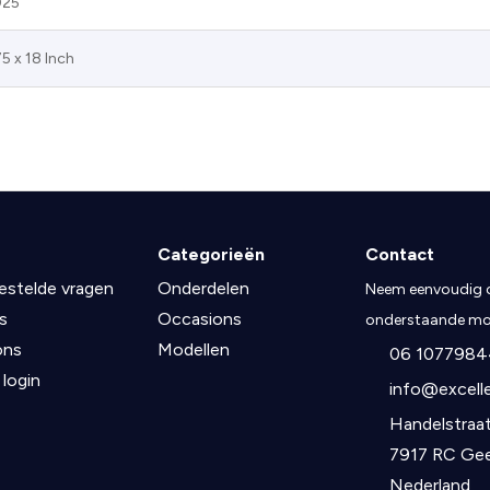
25
75 x 18 Inch
Categorieën
Contact
estelde vragen
Onderdelen
Neem eenvoudig c
s
Occasions
onderstaande mog
ons
Modellen
06 1077984
 login
info@excelle
Handelstraat
7917 RC Ge
Nederland