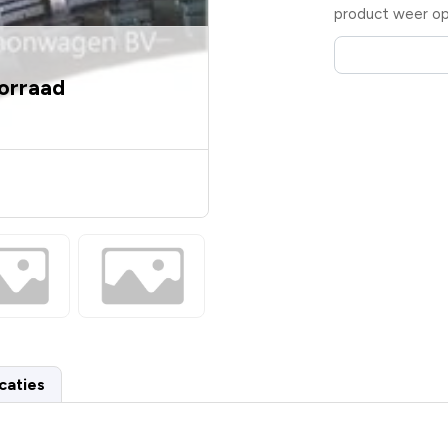
product weer op 
oorraad
caties