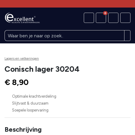
0
Lagers en vetkeringen
Conisch lager 30204
€ 8,90
Optimale krachtverdeling
Slijtvast & duurzaam
Soepele loopervaring
Beschrijving