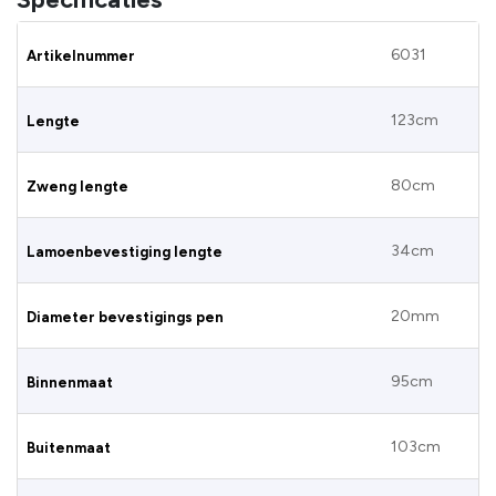
6031
Artikelnummer
123cm
Lengte
80cm
Zweng lengte
34cm
Lamoenbevestiging lengte
20mm
Diameter bevestigings pen
95cm
Binnenmaat
103cm
Buitenmaat