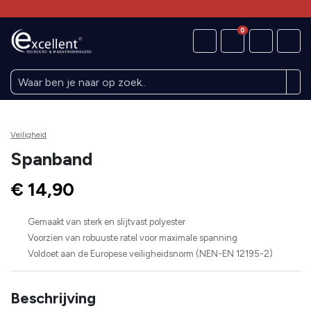
0
Veiligheid
Spanband
€ 14,90
Gemaakt van sterk en slijtvast polyester
Voorzien van robuuste ratel voor maximale spanning
Voldoet aan de Europese veiligheidsnorm (NEN-EN 12195-2)
Beschrijving