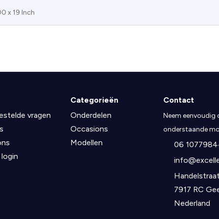
00 x 19 Inch
Categorieën
Contact
estelde vragen
Onderdelen
Neem eenvoudig c
s
Occasions
onderstaande mog
ons
Modellen
06 1077984
 login
info@excelle
Handelstraat
7917 RC Ge
Nederland