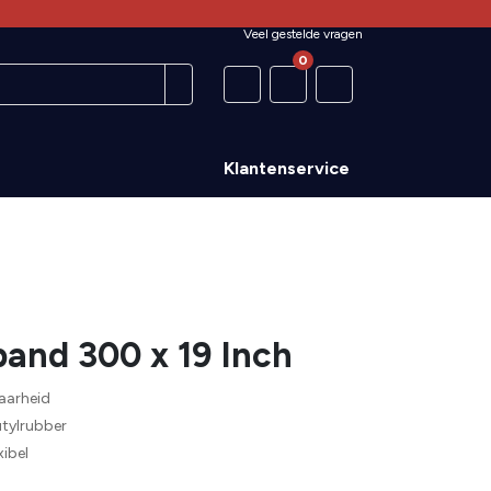
Veel gestelde vragen
0
Klantenservice
and 300 x 19 Inch
aarheid
utylrubber
xibel