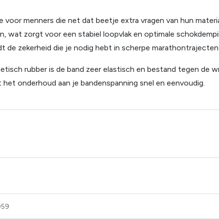
ze voor menners die net dat beetje extra vragen van hun mater
en, wat zorgt voor een stabiel loopvlak en optimale schokdemp
t de zekerheid die je nodig hebt in scherpe marathontrajecten e
isch rubber is de band zeer elastisch en bestand tegen de wrij
t het onderhoud aan je bandenspanning snel en eenvoudig.
059