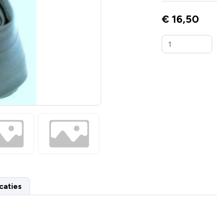
€ 16,50
caties