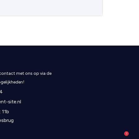
ontact met ons op via de
elijkheden!
4
nt-site.nl
 11b
esbrug
1