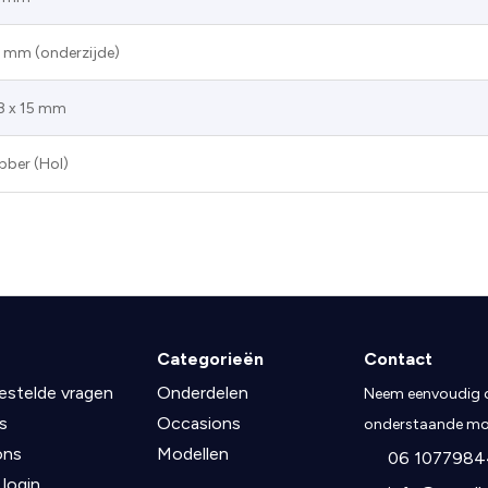
 mm (onderzijde)
8 x 15 mm
bber (Hol)
Categorieën
Contact
estelde vragen
Onderdelen
Neem eenvoudig c
s
Occasions
onderstaande mog
ons
Modellen
06 1077984
 login