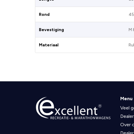
Rond
45
Bevestiging
M 
Materiaal
Ru
Menu
Veel g
Dealer
Over 
Dealer