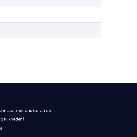
ontact met ons op via de
elijkheden!
4